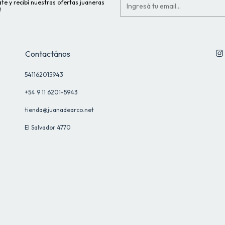
te y recibí nuestras ofertas juaneras
!
Contactános
541162015943
+54 9 11 6201-5943
tienda@juanadearco.net
El Salvador 4770