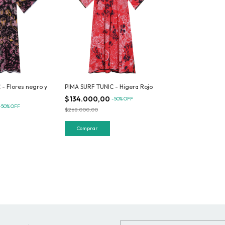
- Flores negro y
PIMA SURF TUNIC - Higera Rojo
$134.000,00
-
50
%
OFF
-
50
%
OFF
$268.000,00
Comprar