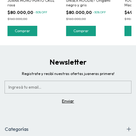
JUANA MONO PUNTO CRUZ
UNISEX HOODIE- Origami
YOGA 
rosa
negro y gris
Macro
$80.000,00
$80.000,00
$49.
-
50
%
OFF
-
50
%
OFF
$160.000,00
$160.000,00
$98.00
Comprar
Comprar
C
Newsletter
Registrate y recibí nuestras ofertas juaneras primera!
Categorías