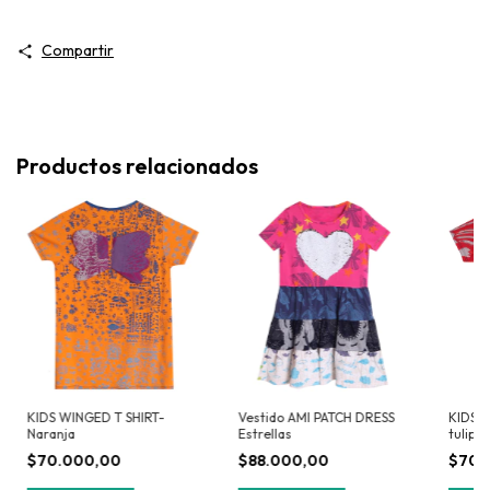
Compartir
Productos relacionados
KIDS WINGED T SHIRT-
Vestido AMI PATCH DRESS
KIDS W
Naranja
Estrellas
tulipa
$70.000,00
$88.000,00
$70.