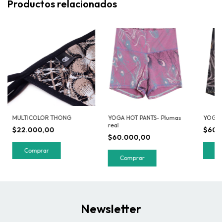
Productos relacionados
MULTICOLOR THONG
YOGA HOT PANTS- Plumas
YOGA 
real
$22.000,00
$60.
$60.000,00
C
Comprar
Newsletter