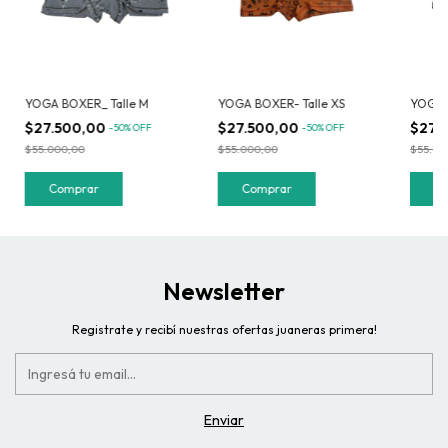
YOGA BOXER_ Talle M
YOGA BOXER- Talle XS
YOGA B
$27.500,00
$27.500,00
$27.
-
50
%
OFF
-
50
%
OFF
$55.000,00
$55.000,00
$55.00
Comprar
Comprar
C
Newsletter
Registrate y recibí nuestras ofertas juaneras primera!