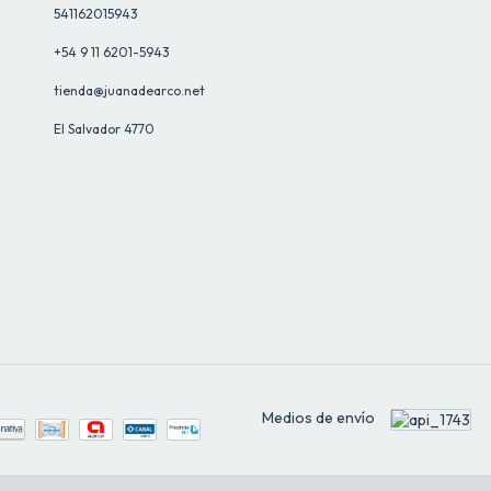
541162015943
+54 9 11 6201-5943
tienda@juanadearco.net
El Salvador 4770
Medios de envío