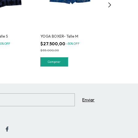
le S
YOGA BOXER- Talle M
YOGA BOXER_ Ta
$27.500,00
$27.500,00
50
%
OFF
-
50
%
OFF
-
$55.000,00
$55.000,00
Comprar
Comprar