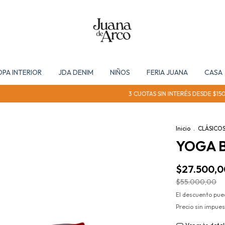
OPA INTERIOR
JDA DENIM
NIÑOS
FERIA JUANA
CASA
3 CUOTAS SIN INTERÉS DESDE $150.000 
Inicio
.
CLÁSICO
YOGA B
$27.500,0
$55.000,00
El descuento pue
Precio sin impue