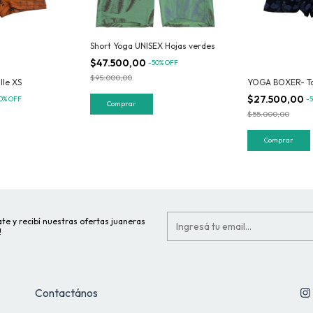
Short Yoga UNISEX Hojas verdes
$47.500,00
-
50
%
OFF
$95.000,00
le XS
YOGA BOXER- Tal
$27.500,00
0
%
OFF
-
Comprar
$55.000,00
Comprar
te y recibí nuestras ofertas juaneras
!
Contactános