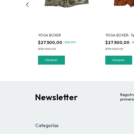
YOGA BOXER
YOGA BOXER- Tal
$27.500,00
$27.500,00
0
%
OFF
-
50
%
OFF
-
5
$55.000,00
$55.000,00
Comprar
Comprar
Newsletter
Registra
primera
Categorías