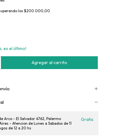
les
superando los
$200.000,00
, es el último!
envío
al
e Arco - El Salvador 4762, Palermo
Gratis
Aires - Atencion de Lunes a Sabados de 11
ngos de 12 a 20 hs