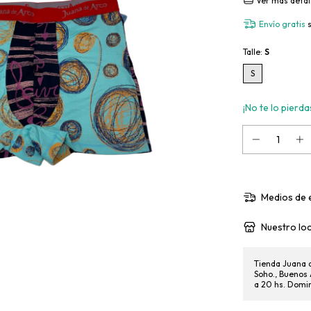
Ver más detal
Envío gratis
Talle:
S
S
¡No te lo pierdas
Medios de 
Nuestro loc
Tienda Juana d
Soho., Buenos 
a 20 hs. Domi