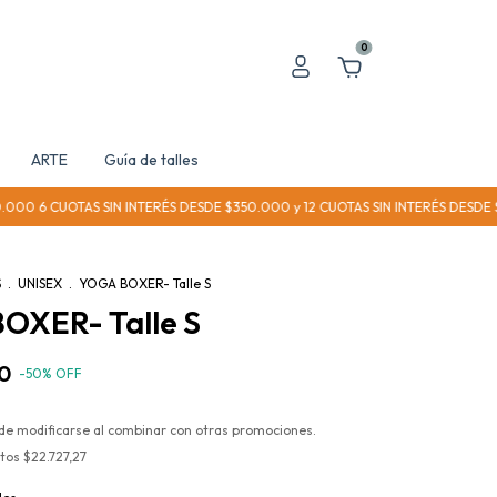
0
ARTE
Guía de talles
6 CUOTAS SIN INTERÉS DESDE $350.000 y 12 CUOTAS SIN INTERÉS DESDE $50
S
.
UNISEX
.
YOGA BOXER- Talle S
OXER- Talle S
0
-
50
%
OFF
de modificarse al combinar con otras promociones.
stos
$22.727,27