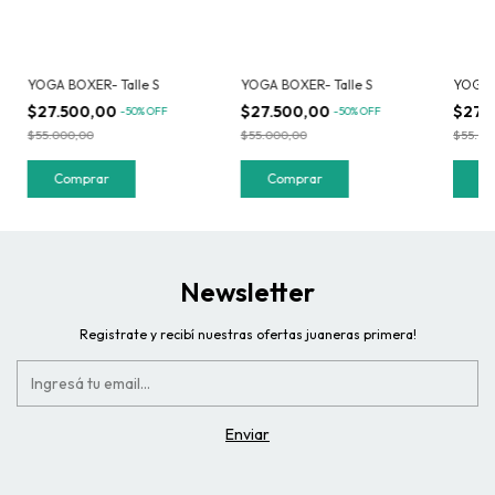
YOGA BOXER- Talle S
YOGA BOXER- Talle S
YOGA
$27.500,00
$27.500,00
$27.
-
50
%
OFF
-
50
%
OFF
$55.000,00
$55.000,00
$55.00
Comprar
Comprar
C
Newsletter
Registrate y recibí nuestras ofertas juaneras primera!