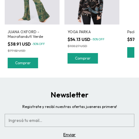
JUANA OXFORD -
YOGA PARKA
Pack M
Macroñandutí Verde
$54.13 USD
$57.
-
50
%
OFF
$38.91 USD
-
50
%
OFF
$108.27 USD
$77.82 USD
C
Comprar
Comprar
Newsletter
Registrate y recibí nuestras ofertas juaneras primera!